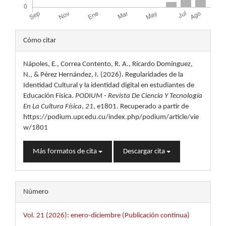
Detalles
Cómo citar
del
Nápoles, E., Correa Contento, R. A., Ricardo Domínguez,
artículo
N., & Pérez Hernández, I. (2026). Regularidades de la
Identidad Cultural y la identidad digital en estudiantes de
Educación Física.
PODIUM - Revista De Ciencia Y Tecnología
En La Cultura Física
,
21
, e1801. Recuperado a partir de
https://podium.upr.edu.cu/index.php/podium/article/vie
w/1801
Más formatos de cita
Descargar cita
Número
Vol. 21 (2026): enero-diciembre (Publicación continua)