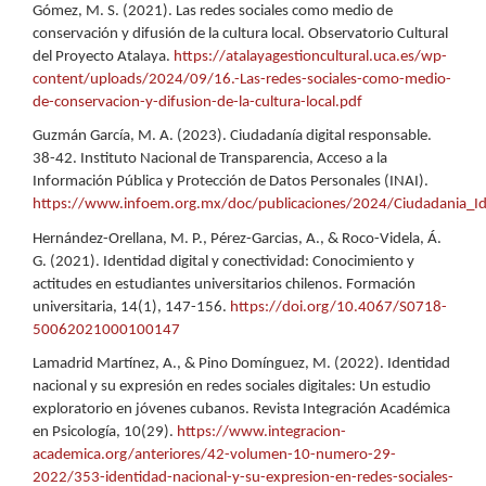
Gómez, M. S. (2021). Las redes sociales como medio de
conservación y difusión de la cultura local. Observatorio Cultural
del Proyecto Atalaya.
https://atalayagestioncultural.uca.es/wp-
content/uploads/2024/09/16.-Las-redes-sociales-como-medio-
de-conservacion-y-difusion-de-la-cultura-local.pdf
Guzmán García, M. A. (2023). Ciudadanía digital responsable.
38-42. Instituto Nacional de Transparencia, Acceso a la
Información Pública y Protección de Datos Personales (INAI).
https://www.infoem.org.mx/doc/publicaciones/2024/Ciudadania_Id
Hernández-Orellana, M. P., Pérez-Garcias, A., & Roco-Videla, Á.
G. (2021). Identidad digital y conectividad: Conocimiento y
actitudes en estudiantes universitarios chilenos. Formación
universitaria, 14(1), 147-156.
https://doi.org/10.4067/S0718-
50062021000100147
Lamadrid Martínez, A., & Pino Domínguez, M. (2022). Identidad
nacional y su expresión en redes sociales digitales: Un estudio
exploratorio en jóvenes cubanos. Revista Integración Académica
en Psicología, 10(29).
https://www.integracion-
academica.org/anteriores/42-volumen-10-numero-29-
2022/353-identidad-nacional-y-su-expresion-en-redes-sociales-