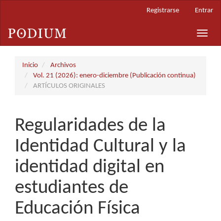
Navegación
Registrarse
Entrar
principal
Contenido
Toggle
principal
naviga
Barra
lateral
Inicio
Archivos
Vol. 21 (2026): enero-diciembre (Publicación continua)
ARTÍCULOS ORIGINALES
Regularidades de la
Identidad Cultural y la
identidad digital en
estudiantes de
Educación Física