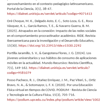
aprovechamiento en el contexto pedagógico latinoamericano.
Portal de la Ciencia, 3(1), 38-47.
https://dialnet.unirioja.es/servlet/articulo?codigo=9071413
Oré Choque, M. K., Delgado Asto, E. C., Soto Loza, G. E., Roca
Vásquez, K. L., García Ramos, T. E., & Navarro Guerra, B. M.
(2025). Atrapados en la conexión: Impacto de las redes sociales
en el comportamiento procrastinador académico. RIDE. Revista
Iberoamericana para la Investigación y el Desarrollo Educativo,
15(30).
https://doi.org/10.23913/ride.v15i30.2292
Portilla Jaramillo, S. V., & Gangotena Flores, J. G. (2024). Los
jóvenes universitarios y sus hábitos de consumo de aplicaciones
móviles en la actualidad. Mundo Recursivo: Revista Cientifica,
7(1), 149-162.
https://dialnet.unirioja.es/servlet/articulo?
codigo=9581079
Posso Pacheco, R. J., Otañez Enríquez, J. M., Paz Viteri, S., Ortiz
Bravo, N. A., & Sotomayor, L. F. X. (2020). Por una Educación
Física virtual en tiempos de COVID. PODIUM - Revista de Ciencia
y Tecnología en la Cultura Física, 15(3), 705-716.
https://podium.upr.edu.cu/index.php/podium/article/view/1002