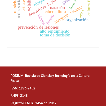
deportistas de alto rendimiento
cultura física
redes sociales
estrategia
voleibol
modelo
manguito rotador
natación
salto
cibercultura
futuro
táctica
organización
prevención de lesiones
alto rendimiento
toma de decisión
PODIUM. Revista de Ciencia y Tecnología en la Cultura
Física
ISSN: 1996-2452
RNPS: 2148
Registro CENDA: 3454-11-2017