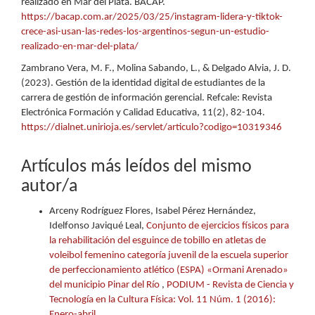
realizado en Mar del Plata. BACAP.
https://bacap.com.ar/2025/03/25/instagram-lidera-y-tiktok-
crece-asi-usan-las-redes-los-argentinos-segun-un-estudio-
realizado-en-mar-del-plata/
Zambrano Vera, M. F., Molina Sabando, L., & Delgado Alvia, J. D.
(2023). Gestión de la identidad digital de estudiantes de la
carrera de gestión de información gerencial. Refcale: Revista
Electrónica Formación y Calidad Educativa, 11(2), 82-104.
https://dialnet.unirioja.es/servlet/articulo?codigo=10319346
Artículos más leídos del mismo
autor/a
Arceny Rodríguez Flores, Isabel Pérez Hernández,
Idelfonso Javiqué Leal,
Conjunto de ejercicios físicos para
la rehabilitación del esguince de tobillo en atletas de
voleibol femenino categoría juvenil de la escuela superior
de perfeccionamiento atlético (ESPA) «Ormani Arenado»
del municipio Pinar del Río
,
PODIUM - Revista de Ciencia y
Tecnología en la Cultura Física: Vol. 11 Núm. 1 (2016):
Enero-abril