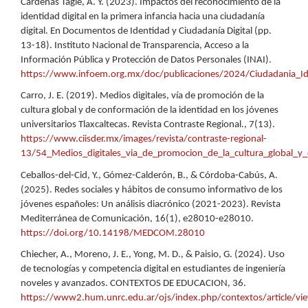
Cárdenas Tagle, A. Y. (2023). Impactos del reconocimiento de la
identidad digital en la primera infancia hacia una ciudadanía
digital. En Documentos de Identidad y Ciudadanía Digital (pp.
13-18). Instituto Nacional de Transparencia, Acceso a la
Información Pública y Protección de Datos Personales (INAI).
https://www.infoem.org.mx/doc/publicaciones/2024/Ciudadania_Id
Carro, J. E. (2019). Medios digitales, vía de promoción de la
cultura global y de conformación de la identidad en los jóvenes
universitarios Tlaxcaltecas. Revista Contraste Regional., 7(13).
https://www.ciisder.mx/images/revista/contraste-regional-
13/54_Medios_digitales_via_de_promocion_de_la_cultura_global_y_d
Ceballos-del-Cid, Y., Gómez-Calderón, B., & Córdoba-Cabús, A.
(2025). Redes sociales y hábitos de consumo informativo de los
jóvenes españoles: Un análisis diacrónico (2021-2023). Revista
Mediterránea de Comunicación, 16(1), e28010-e28010.
https://doi.org/10.14198/MEDCOM.28010
Chiecher, A., Moreno, J. E., Yong, M. D., & Paisio, G. (2024). Uso
de tecnologías y competencia digital en estudiantes de ingeniería
noveles y avanzados. CONTEXTOS DE EDUCACION, 36.
https://www2.hum.unrc.edu.ar/ojs/index.php/contextos/article/v