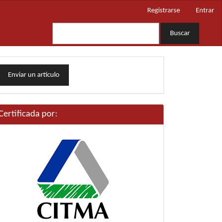
Registrarse
Entrar
Buscar
nviar
Enviar un artículo
n
rtículo
Certificada por: