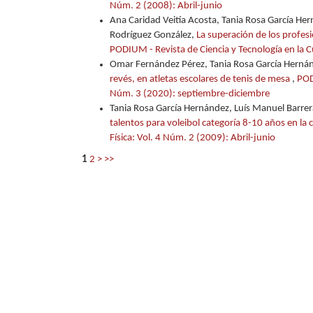
Núm. 2 (2008): Abril-junio
Ana Caridad Veitía Acosta, Tania Rosa García Her
Rodríguez González,
La superación de los profesi
PODIUM - Revista de Ciencia y Tecnología en la 
Omar Fernández Pérez, Tania Rosa García Herná
revés, en atletas escolares de tenis de mesa
,
POD
Núm. 3 (2020): septiembre-diciembre
Tania Rosa García Hernández, Luís Manuel Barre
talentos para voleibol categoría 8-10 años en l
Física: Vol. 4 Núm. 2 (2009): Abril-junio
1
2
>
>>