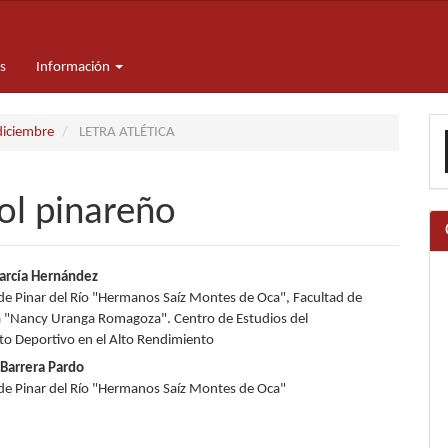
s
Información
E
diciembre
LETRA ATLÉTICA
u
a
bol pinareño
nido
García Hernández
de Pinar del Río "Hermanos Saíz Montes de Oca", Facultad de
pal
ca "Nancy Uranga Romagoza". Centro de Estudios del
o Deportivo en el Alto Rendimiento
 Barrera Pardo
lo
de Pinar del Río "Hermanos Saíz Montes de Oca"