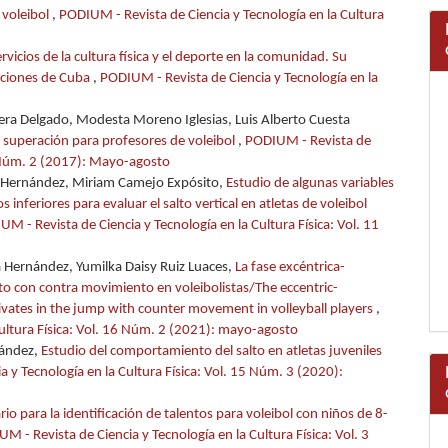
 voleibol
,
PODIUM - Revista de Ciencia y Tecnología en la Cultura
rvicios de la cultura física y el deporte en la comunidad. Su
diciones de Cuba
,
PODIUM - Revista de Ciencia y Tecnología en la
rera Delgado, Modesta Moreno Iglesias, Luis Alberto Cuesta
superación para profesores de voleibol
,
PODIUM - Revista de
12 Núm. 2 (2017): Mayo-agosto
a Hernández, Miriam Camejo Expósito,
Estudio de algunas variables
nferiores para evaluar el salto vertical en atletas de voleibol
M - Revista de Ciencia y Tecnología en la Cultura Física: Vol. 11
a Hernández, Yumilka Daisy Ruiz Luaces,
La fase excéntrica-
salto con contra movimiento en voleibolistas/The eccentric-
tivates in the jump with counter movement in volleyball players
,
Cultura Física: Vol. 16 Núm. 2 (2021): mayo-agosto
nández,
Estudio del comportamiento del salto en atletas juveniles
 y Tecnología en la Cultura Física: Vol. 15 Núm. 3 (2020):
o para la identificación de talentos para voleibol con niños de 8-
M - Revista de Ciencia y Tecnología en la Cultura Física: Vol. 3