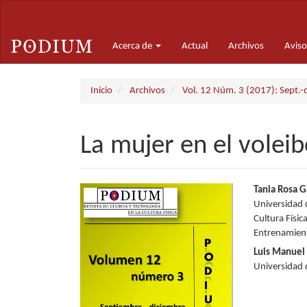
Navegación
principal
Contenido
Acerca de
Actual
Archivos
Aviso
principal
Barra
lateral
Inicio
Archivos
Vol. 12 Núm. 3 (2017): Sept.-
La mujer en el volei
Barra
Conte
Tania Rosa 
Universidad 
lateral
princi
Cultura Físi
Entrenamient
del
del
Luis Manuel
artículo
artícu
Universidad 
Descargas