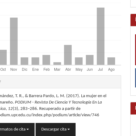
les
r
nández, T. R., & Barrera Pardo, L. M. (2017). La mujer en el
lo
inareño.
PODIUM - Revista De Ciencia Y Tecnología En La
sica
,
12
(3), 283–286. Recuperado a partir de
odium.upr.edu.cu/index.php/podium/article/view/746
rmatos de cita
Descargar cita