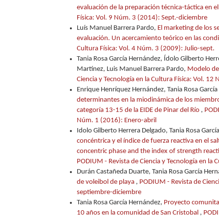
evaluación de la preparación técnica-táctica en el
Física: Vol. 9 Núm. 3 (2014): Sept.-diciembre
Luís Manuel Barrera Pardo,
El marketing de los se
evaluación. Un acercamiento teórico en las con
Cultura Física: Vol. 4 Núm. 3 (2009): Julio-sept.
Tania Rosa García Hernández, Ídolo Gilberto Her
Martínez, Luis Manuel Barrera Pardo,
Modelo de 
Ciencia y Tecnología en la Cultura Física: Vol. 
Enrique Henríquez Hernández, Tania Rosa Garcí
determinantes en la miodinámica de los miembros i
categoría 13-15 de la EIDE de Pinar del Río
,
PODIU
Núm. 1 (2016): Enero-abril
Idolo Gilberto Herrera Delgado, Tania Rosa Garcí
concéntrica y el índice de fuerza reactiva en el 
concentric phase and the index of strength reac
PODIUM - Revista de Ciencia y Tecnología en la 
Durán Castañeda Duarte, Tania Rosa García Her
de voleibol de playa
,
PODIUM - Revista de Ciencia
septiembre-diciembre
Tania Rosa García Hernández,
Proyecto comunitari
10 años en la comunidad de San Cristobal
,
PODIU