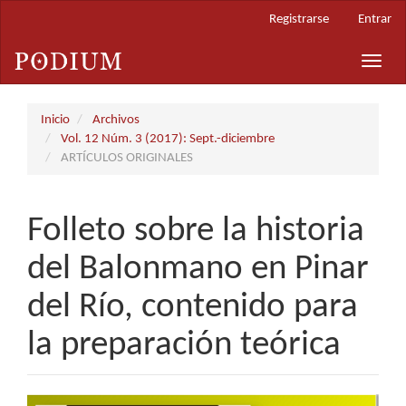
Navegación
Registrarse
Entrar
principal
Contenido
Toggle
principal
naviga
Barra
lateral
Inicio
Archivos
Vol. 12 Núm. 3 (2017): Sept.-diciembre
ARTÍCULOS ORIGINALES
Folleto sobre la historia
del Balonmano en Pinar
del Río, contenido para
la preparación teórica