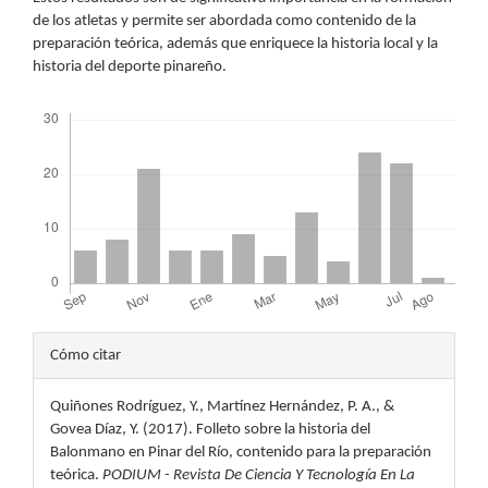
de los atletas y permite ser abordada como contenido de la
preparación teórica, además que enriquece la historia local y la
historia del deporte pinareño.
Descargas
Detalles
Cómo citar
del
Quiñones Rodríguez, Y., Martínez Hernández, P. A., &
artículo
Govea Díaz, Y. (2017). Folleto sobre la historia del
Balonmano en Pinar del Río, contenido para la preparación
teórica.
PODIUM - Revista De Ciencia Y Tecnología En La