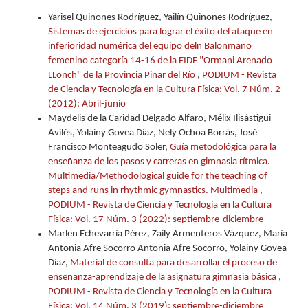
Yarisel Quiñones Rodríguez, Yailín Quiñones Rodríguez,
Sistemas de ejercicios para lograr el éxito del ataque en
inferioridad numérica del equipo delñ Balonmano
femenino categoría 14-16 de la EIDE "Ormani Arenado
LLonch" de la Provincia Pinar del Río
,
PODIUM - Revista
de Ciencia y Tecnología en la Cultura Física: Vol. 7 Núm. 2
(2012): Abril-junio
Maydelis de la Caridad Delgado Alfaro, Mélix Ilisástigui
Avilés, Yolainy Govea Díaz, Nely Ochoa Borrás, José
Francisco Monteagudo Soler,
Guía metodológica para la
enseñanza de los pasos y carreras en gimnasia rítmica.
Multimedia/Methodological guide for the teaching of
steps and runs in rhythmic gymnastics. Multimedia
,
PODIUM - Revista de Ciencia y Tecnología en la Cultura
Física: Vol. 17 Núm. 3 (2022): septiembre-diciembre
Marlen Echevarría Pérez, Zaily Armenteros Vázquez, María
Antonia Afre Socorro Antonia Afre Socorro, Yolainy Govea
Díaz,
Material de consulta para desarrollar el proceso de
enseñanza-aprendizaje de la asignatura gimnasia básica
,
PODIUM - Revista de Ciencia y Tecnología en la Cultura
Física: Vol. 14 Núm. 3 (2019): septiembre-diciembre