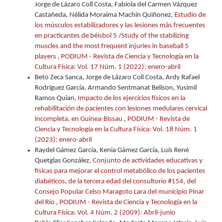
Jorge de Lázaro Coll Costa, Fabiola del Carmen Vázquez
Castañeda, Nélida Moraima Machín Quiñonez,
Estudio de
los músculos estabilizadores y las lesiones más frecuentes
en practicantes de béisbol 5 /Study of the stabilizing
muscles and the most frequent injuries in baseball 5
players
,
PODIUM - Revista de Ciencia y Tecnología en la
Cultura Física: Vol. 17 Núm. 1 (2022): enero-abril
Beto Zeca Sanca, Jorge de Lázaro Coll Costa, Ardy Rafael
Rodríguez García, Armando Sentmanat Belison, Yusimil
Ramos Quian,
Impacto de los ejercicios físicos en la
rehabilitación de pacientes con lesiones medulares cervical
incompleta, en Guinea-Bissau
,
PODIUM - Revista de
Ciencia y Tecnología en la Cultura Física: Vol. 18 Núm. 1
(2023): enero-abril
Raydel Gámez García, Kenia Gámez García, Luís René
Quetglas González,
Conjunto de actividades educativas y
físicas para mejorar el control metabólico de los pacientes
diabéticos, de la tercera edad del consultorio #154, del
Consejo Popular Celso Maragoto Lara del municipio Pinar
del Río
,
PODIUM - Revista de Ciencia y Tecnología en la
Cultura Física: Vol. 4 Núm. 2 (2009): Abril-junio