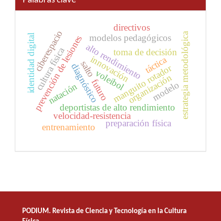
Palabras clave
directivos
ciberespacio
estrategia metodológica
modelos pedagógicos
identidad digital
prevención de lesiones
alto rendimiento
cultura física
toma de decisión
innovación
táctica
salto
diagnóstico
manguito rotador
voleibol
organización
futuro
modelo
natación
deportistas de alto rendimiento
velocidad-resistencia
preparación física
entrenamiento
PODIUM. Revista de Ciencia y Tecnología en la Cultura