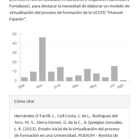
Fortalezas), para destacar la necesidad de elaborar un modelo de
virtualización del proceso de formación de la UCCFD "Manuel
Fajardo".
Descargas
Detalles
Cómo citar
del
Hernández O´Farrill, L., Coll Costa, J. de L., Rodríguez del
artículo
Toro, M. S., Sierra Gómez, G. de la C., & Quetglas González,
L. R. (2023). Estado inicial de la virtualización del proceso
de formación en una Universidad.
PODIUM - Revista De