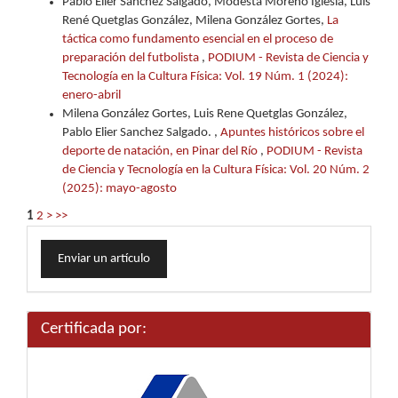
Pablo Elier Sanchez Salgado, Modesta Moreno Iglesia, Luis
René Quetglas González, Milena González Gortes,
La
táctica como fundamento esencial en el proceso de
preparación del futbolista
,
PODIUM - Revista de Ciencia y
Tecnología en la Cultura Física: Vol. 19 Núm. 1 (2024):
enero-abril
Milena González Gortes, Luis Rene Quetglas González,
Pablo Elier Sanchez Salgado. ,
Apuntes históricos sobre el
deporte de natación, en Pinar del Río
,
PODIUM - Revista
de Ciencia y Tecnología en la Cultura Física: Vol. 20 Núm. 2
(2025): mayo-agosto
1
2
>
>>
Enviar
Enviar un artículo
un
artículo
Certificada por: