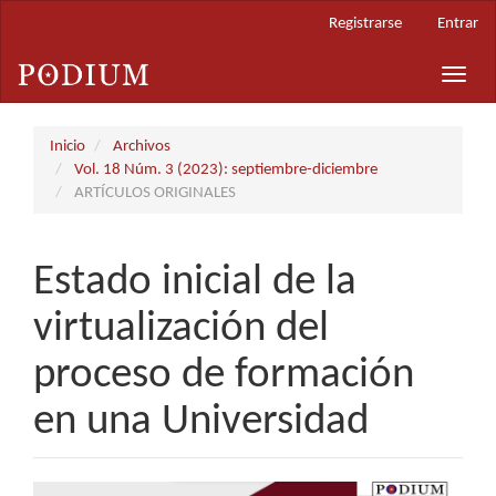
Navegación
Registrarse
Entrar
principal
Contenido
Toggle
principal
naviga
Barra
lateral
Inicio
Archivos
Vol. 18 Núm. 3 (2023): septiembre-diciembre
ARTÍCULOS ORIGINALES
Estado inicial de la
virtualización del
proceso de formación
en una Universidad