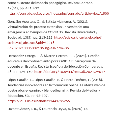
como sustento del modelo pedagógico. Revista Conrado,
17(S1), pp. 431-439.
https://conrado.ucf.edu.cu/index.php/conrado/article/view/1800
González Aportela, O., & Batista Mainegra, A. (2021).
Virtualización del proceso extensión universitaria: una
emergencia en tiempos de COVID-19. Revista Universidad y
Sociedad, 13(5), pp. 213-222.
http://scielo.sld.cu/scielo.php?
script=sci_abstract&pid=S2218-
36202021000500213&lng=es&nrm=iso
Hernández-Ortega, J. & Álvarez-Herrero, J. F. (2021). Gestión
educativa del confinamiento por COVID-19: percepción del
docente en España. Revista Española de Educación Comparada,
38, pp. 129-150.
https://doi.org/10.5944/reec.38.2021.29017
López Catalán, L., López Catalán, B. & Prieto Jiménez, E. (2018).
Tendencias innovadoras en la formación online. La oferta web de
postgrados e-learning y blendedlearning. Revista de Medios y
Educación, 53, pp. 93-107.
https://idus.us.es/handle/11441/85266
Luzbet Gómez, F. R., & Laurencio Leyva, A. (2020). La