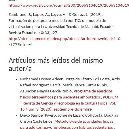
https://www.redalyc.org/journal/280/28063104019/28063104019
Zambrano, J., López, A., Leyva, A., & Quiroz, L. (2019).
Formación de postgrado mediada por TIC: un modelo de
virtualización para la Universidad Técnica de Manabí, Ecuador.
Revista Espacios, 40(33), 27.
http://atenas.umcc.cu/index.php/atenas/article/download/110
/177?inline=1
Artículos más leídos del mismo
autor/a
Mohamed Hosam Adeen, Jorge de Lázaro Coll Costa, Ardy
Rafael Rodríguez García, María Blanca García Rubio,
Asunción Mayda García Rubio,
Programa de ejercicios
físicos terapéuticos para pacientes amputados
,
PODIUM
- Revista de Ciencia y Tecnología en la Cultura Física: Vol.
15 Núm. 3 (2020): septiembre-diciembre
Diego Samper Rivero, Jorge de Lázaro Coll Costa, Douglas
Crispín Castellanos,
Metodología de actividades físicas
para adultos mayores obesos con hábitos sedentarios
,