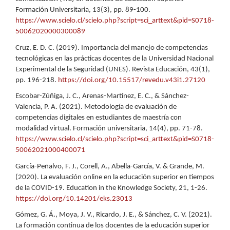
Formación Universitaria, 13(3), pp. 89-100.
https://www.scielo.cl/scielo.php?script=sci_arttext&pid=S0718-
50062020000300089
Cruz, E. D. C. (2019). Importancia del manejo de competencias
tecnológicas en las prácticas docentes de la Universidad Nacional
Experimental de la Seguridad (UNES). Revista Educación, 43(1),
pp. 196-218.
https://doi.org/10.15517/revedu.v43i1.27120
Escobar-Zúñiga, J. C., Arenas-Martínez, E. C., & Sánchez-
Valencia, P. A. (2021). Metodología de evaluación de
competencias digitales en estudiantes de maestría con
modalidad virtual. Formación universitaria, 14(4), pp. 71-78.
https://www.scielo.cl/scielo.php?script=sci_arttext&pid=S0718-
50062021000400071
García-Peñalvo, F. J., Corell, A., Abella-García, V. & Grande, M.
(2020). La evaluación online en la educación superior en tiempos
de la COVID-19. Education in the Knowledge Society, 21, 1-26.
https://doi.org/10.14201/eks.23013
Gómez, G. Á., Moya, J. V., Ricardo, J. E., & Sánchez, C. V. (2021).
La formación continua de los docentes de la educación superior