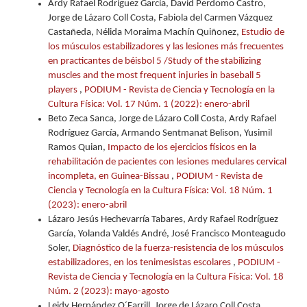
Ardy Rafael Rodríguez García, David Perdomo Castro,
Jorge de Lázaro Coll Costa, Fabiola del Carmen Vázquez
Castañeda, Nélida Moraima Machín Quiñonez,
Estudio de
los músculos estabilizadores y las lesiones más frecuentes
en practicantes de béisbol 5 /Study of the stabilizing
muscles and the most frequent injuries in baseball 5
players
,
PODIUM - Revista de Ciencia y Tecnología en la
Cultura Física: Vol. 17 Núm. 1 (2022): enero-abril
Beto Zeca Sanca, Jorge de Lázaro Coll Costa, Ardy Rafael
Rodríguez García, Armando Sentmanat Belison, Yusimil
Ramos Quian,
Impacto de los ejercicios físicos en la
rehabilitación de pacientes con lesiones medulares cervical
incompleta, en Guinea-Bissau
,
PODIUM - Revista de
Ciencia y Tecnología en la Cultura Física: Vol. 18 Núm. 1
(2023): enero-abril
Lázaro Jesús Hechevarría Tabares, Ardy Rafael Rodríguez
García, Yolanda Valdés André, José Francisco Monteagudo
Soler,
Diagnóstico de la fuerza-resistencia de los músculos
estabilizadores, en los tenimesistas escolares
,
PODIUM -
Revista de Ciencia y Tecnología en la Cultura Física: Vol. 18
Núm. 2 (2023): mayo-agosto
Leidy Hernández O´Farrill, Jorge de Lázaro Coll Costa,