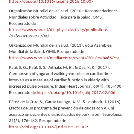
https://doi.org/10.1016/j.jsams.2016.10.007
Organización Mundial de la Salud. (2010). Recomendaciones
Mundiales sobre Actividad Física para la Salud. OMS.
Recuperado de
https://www.who.int/dietphysicalactivity/publications
/9789241599979/es/
Organización Mundial de la Salud. (2013). 66.a Asamblea
Mundial de la Salud. OMS. Recuperado de
https://www.who.int/mediacentre/events/2013/wha66/es/
Patil, S. G., Patil, S. S., Aithala, M. R., & Das, K. K. (2017).
Comparison of yoga and walking-exercise on cardiac time
intervals as a measure of cardiac function in elderly with
increased pulse pressure. Indian Heart Journal, 69(4), 485-490.
Recuperado de
https://doi.org/10.1016/j.ihj.2017.02.006
Pérez-de la Cruz, S., García Luengo, A. V., & Lambeck, J. (2016).
Efectos de un programa de prevención de caídas con Ai Chi
acuático en pacientes diagnosticados de parkinson. Neurología,
31(3), 176-182. Recuperado de
https://doi.org/10.1016/j.nrl.2015.05.009