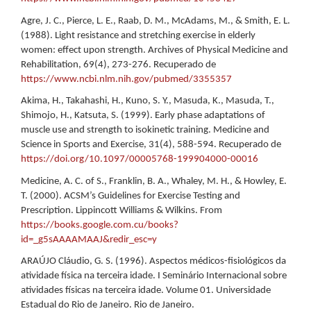
Agre, J. C., Pierce, L. E., Raab, D. M., McAdams, M., & Smith, E. L.
(1988). Light resistance and stretching exercise in elderly
women: effect upon strength. Archives of Physical Medicine and
Rehabilitation, 69(4), 273-276. Recuperado de
https://www.ncbi.nlm.nih.gov/pubmed/3355357
Akima, H., Takahashi, H., Kuno, S. Y., Masuda, K., Masuda, T.,
Shimojo, H., Katsuta, S. (1999). Early phase adaptations of
muscle use and strength to isokinetic training. Medicine and
Science in Sports and Exercise, 31(4), 588-594. Recuperado de
https://doi.org/10.1097/00005768-199904000-00016
Medicine, A. C. of S., Franklin, B. A., Whaley, M. H., & Howley, E.
T. (2000). ACSM’s Guidelines for Exercise Testing and
Prescription. Lippincott Williams & Wilkins. From
https://books.google.com.cu/books?
id=_g5sAAAAMAAJ&redir_esc=y
ARAÚJO Cláudio, G. S. (1996). Aspectos médicos-fisiológicos da
atividade física na terceira idade. I Seminário Internacional sobre
atividades físicas na terceira idade. Volume 01. Universidade
Estadual do Rio de Janeiro. Rio de Janeiro.