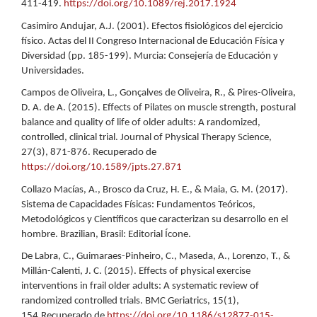
411-419.
https://doi.org/10.1089/rej.2017.1924
Casimiro Andujar, A.J. (2001). Efectos fisiológicos del ejercicio
físico. Actas del II Congreso Internacional de Educación Física y
Diversidad (pp. 185-199). Murcia: Consejería de Educación y
Universidades.
Campos de Oliveira, L., Gonçalves de Oliveira, R., & Pires-Oliveira,
D. A. de A. (2015). Effects of Pilates on muscle strength, postural
balance and quality of life of older adults: A randomized,
controlled, clinical trial. Journal of Physical Therapy Science,
27(3), 871-876. Recuperado de
https://doi.org/10.1589/jpts.27.871
Collazo Macías, A., Brosco da Cruz, H. E., & Maia, G. M. (2017).
Sistema de Capacidades Físicas: Fundamentos Teóricos,
Metodológicos y Científicos que caracterizan su desarrollo en el
hombre. Brazilian, Brasil: Editorial Ícone.
De Labra, C., Guimaraes-Pinheiro, C., Maseda, A., Lorenzo, T., &
Millán-Calenti, J. C. (2015). Effects of physical exercise
interventions in frail older adults: A systematic review of
randomized controlled trials. BMC Geriatrics, 15(1),
154.Recuperado de
https://doi.org/10.1186/s12877-015-