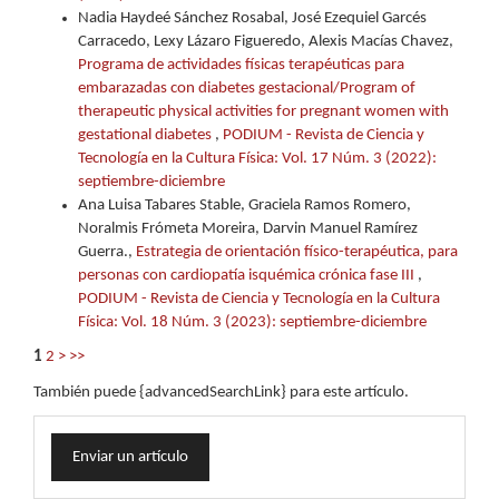
Nadia Haydeé Sánchez Rosabal, José Ezequiel Garcés
Carracedo, Lexy Lázaro Figueredo, Alexis Macías Chavez,
Programa de actividades físicas terapéuticas para
embarazadas con diabetes gestacional/Program of
therapeutic physical activities for pregnant women with
gestational diabetes
,
PODIUM - Revista de Ciencia y
Tecnología en la Cultura Física: Vol. 17 Núm. 3 (2022):
septiembre-diciembre
Ana Luisa Tabares Stable, Graciela Ramos Romero,
Noralmis Frómeta Moreira, Darvin Manuel Ramírez
Guerra.,
Estrategia de orientación físico-terapéutica, para
personas con cardiopatía isquémica crónica fase III
,
PODIUM - Revista de Ciencia y Tecnología en la Cultura
Física: Vol. 18 Núm. 3 (2023): septiembre-diciembre
1
2
>
>>
También puede {advancedSearchLink} para este artículo.
Enviar
Enviar un artículo
un