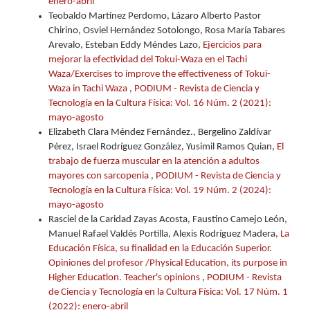
enero-abril
Teobaldo Martínez Perdomo, Lázaro Alberto Pastor
Chirino, Osviel Hernández Sotolongo, Rosa María Tabares
Arevalo, Esteban Eddy Méndes Lazo,
Ejercicios para
mejorar la efectividad del Tokui-Waza en el Tachi
Waza/Exercises to improve the effectiveness of Tokui-
Waza in Tachi Waza
,
PODIUM - Revista de Ciencia y
Tecnología en la Cultura Física: Vol. 16 Núm. 2 (2021):
mayo-agosto
Elizabeth Clara Méndez Fernández., Bergelino Zaldívar
Pérez, Israel Rodríguez González, Yusimil Ramos Quian,
El
trabajo de fuerza muscular en la atención a adultos
mayores con sarcopenia
,
PODIUM - Revista de Ciencia y
Tecnología en la Cultura Física: Vol. 19 Núm. 2 (2024):
mayo-agosto
Rasciel de la Caridad Zayas Acosta, Faustino Camejo León,
Manuel Rafael Valdés Portilla, Alexis Rodríguez Madera,
La
Educación Física, su finalidad en la Educación Superior.
Opiniones del profesor /Physical Education, its purpose in
Higher Education. Teacher's opinions
,
PODIUM - Revista
de Ciencia y Tecnología en la Cultura Física: Vol. 17 Núm. 1
(2022): enero-abril