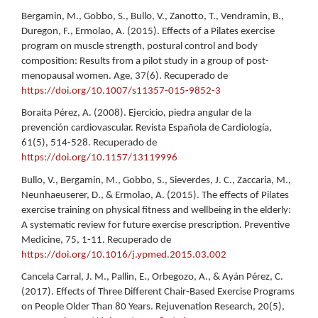
Bergamin, M., Gobbo, S., Bullo, V., Zanotto, T., Vendramin, B.,
Duregon, F., Ermolao, A. (2015). Effects of a Pilates exercise
program on muscle strength, postural control and body
composition: Results from a pilot study in a group of post-
menopausal women. Age, 37(6). Recuperado de
https://doi.org/10.1007/s11357-015-9852-3
Boraita Pérez, A. (2008). Ejercicio, piedra angular de la
prevención cardiovascular. Revista Española de Cardiología,
61(5), 514-528. Recuperado de
https://doi.org/10.1157/13119996
Bullo, V., Bergamin, M., Gobbo, S., Sieverdes, J. C., Zaccaria, M.,
Neunhaeuserer, D., & Ermolao, A. (2015). The effects of Pilates
exercise training on physical fitness and wellbeing in the elderly:
A systematic review for future exercise prescription. Preventive
Medicine, 75, 1-11. Recuperado de
https://doi.org/10.1016/j.ypmed.2015.03.002
Cancela Carral, J. M., Pallin, E., Orbegozo, A., & Ayán Pérez, C.
(2017). Effects of Three Different Chair-Based Exercise Programs
on People Older Than 80 Years. Rejuvenation Research, 20(5),