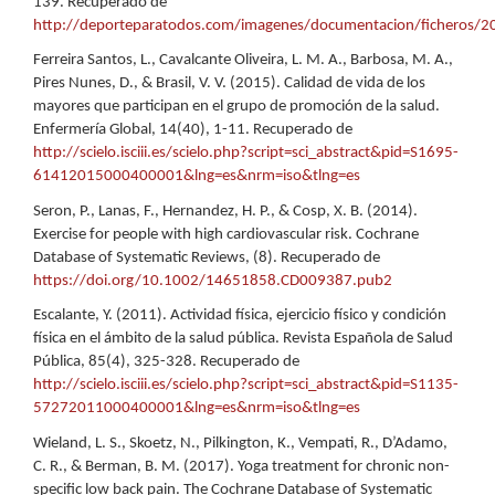
139. Recuperado de
http://deporteparatodos.com/imagenes/documentacion/ficheros/2
Ferreira Santos, L., Cavalcante Oliveira, L. M. A., Barbosa, M. A.,
Pires Nunes, D., & Brasil, V. V. (2015). Calidad de vida de los
mayores que participan en el grupo de promoción de la salud.
Enfermería Global, 14(40), 1-11. Recuperado de
http://scielo.isciii.es/scielo.php?script=sci_abstract&pid=S1695-
61412015000400001&lng=es&nrm=iso&tlng=es
Seron, P., Lanas, F., Hernandez, H. P., & Cosp, X. B. (2014).
Exercise for people with high cardiovascular risk. Cochrane
Database of Systematic Reviews, (8). Recuperado de
https://doi.org/10.1002/14651858.CD009387.pub2
Escalante, Y. (2011). Actividad física, ejercicio físico y condición
física en el ámbito de la salud pública. Revista Española de Salud
Pública, 85(4), 325-328. Recuperado de
http://scielo.isciii.es/scielo.php?script=sci_abstract&pid=S1135-
57272011000400001&lng=es&nrm=iso&tlng=es
Wieland, L. S., Skoetz, N., Pilkington, K., Vempati, R., D’Adamo,
C. R., & Berman, B. M. (2017). Yoga treatment for chronic non-
specific low back pain. The Cochrane Database of Systematic