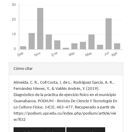
Descargas
Detalles
Cómo citar
del
Almeida, C. R., Coll Costa, J. de L., Rodríguez García, A. R.,
artículo
Fernández Nieves, Y., & Valdés Andrés, Y. (2019).
Diagnóstico de la práctica de ejercicio físico en el municipio
Guanabacoa.
PODIUM - Revista De Ciencia Y Tecnología En
La Cultura Física
,
14
(3), 463–477. Recuperado a partir de
https://podium.upr.edu.cu/index.php/podium/article/vie
w/832