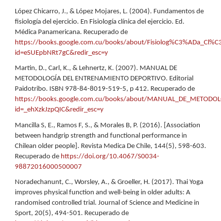
López Chicarro, J., & López Mojares, L. (2004). Fundamentos de
fisiología del ejercicio. En Fisiología clínica del ejercicio. Ed.
Médica Panamericana. Recuperado de
https://books.google.com.cu/books/about/Fisiolog%C3%ADa_Cl%C3
id=eSUEpbNRt7gC&redir_esc=y
Martin, D., Carl, K., & Lehnertz, K. (2007). MANUAL DE
METODOLOGÍA DEL ENTRENAMIENTO DEPORTIVO. Editorial
Paidotribo. ISBN 978-84-8019-519-5, p 412. Recuperado de
https://books.google.com.cu/books/about/MANUAL_DE_METOD
id=_ehXzkJzpQIC&redir_esc=y
Mancilla S, E., Ramos F, S., & Morales B, P. (2016). [Association
between handgrip strength and functional performance in
Chilean older people]. Revista Medica De Chile, 144(5), 598-603.
Recuperado de
https://doi.org/10.4067/S0034-
98872016000500007
Noradechanunt, C., Worsley, A., & Groeller, H. (2017). Thai Yoga
improves physical function and well-being in older adults: A
randomised controlled trial. Journal of Science and Medicine in
Sport, 20(5), 494-501. Recuperado de