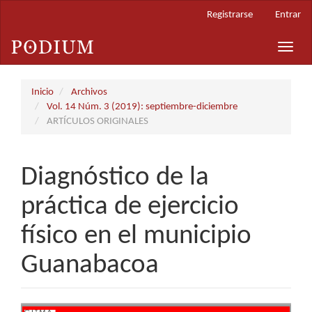
Navegación
Registrarse
Entrar
principal
Contenido
Toggle
principal
naviga
Barra
lateral
Inicio
Archivos
Vol. 14 Núm. 3 (2019): septiembre-diciembre
ARTÍCULOS ORIGINALES
Diagnóstico de la
práctica de ejercicio
físico en el municipio
Guanabacoa