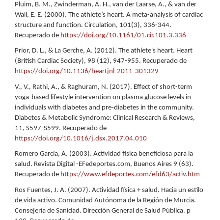
Pluim, B. M., Zwinderman, A. H., van der Laarse, A., & van der
Wall, E. E. (2000). The athlete’s heart. A meta-analysis of cardiac
structure and function. Circulation, 101(3), 336-344.
Recuperado de
https://doi.org/10.1161/01.cir.101.3.336
Prior, D. L., & La Gerche, A. (2012). The athlete's heart. Heart
(British Cardiac Society), 98 (12), 947-955. Recuperado de
https://doi.org/10.1136/heartjnl-2011-301329
V., V., Rathi, A., & Raghuram, N. (2017). Effect of short-term
yoga-based lifestyle intervention on plasma glucose levels in
individuals with diabetes and pre-diabetes in the community.
Diabetes & Metabolic Syndrome: Clinical Research & Reviews,
11, S597-S599. Recuperado de
https://doi.org/10.1016/j.dsx.2017.04.010
Romero García, A. (2003). Actividad física beneficiosa para la
salud. Revista Digital -EFedeportes.com, Buenos Aires 9 (63).
Recuperado de
https://www.efdeportes.com/efd63/activ.htm
Ros Fuentes, J. A. (2007). Actividad física + salud. Hacia un estilo
de vida activo. Comunidad Autónoma de la Región de Murcia.
Consejería de Sanidad. Dirección General de Salud Pública. p