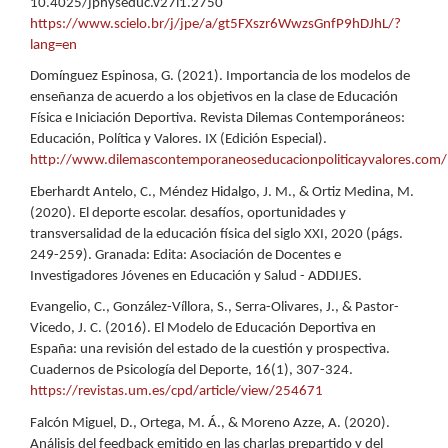
10.4025/jphyseduc.v27i1.2750
https://www.scielo.br/j/jpe/a/gt5FXszr6WwzsGnfP9hDJhL/?
lang=en
Domínguez Espinosa, G. (2021). Importancia de los modelos de
enseñanza de acuerdo a los objetivos en la clase de Educación
Física e Iniciación Deportiva. Revista Dilemas Contemporáneos:
Educación, Política y Valores. IX (Edición Especial).
http://www.dilemascontemporaneoseducacionpoliticayvalores.com/
Eberhardt Antelo, C., Méndez Hidalgo, J. M., & Ortiz Medina, M.
(2020). El deporte escolar. desafíos, oportunidades y
transversalidad de la educación física del siglo XXI, 2020 (págs.
249-259). Granada: Edita: Asociación de Docentes e
Investigadores Jóvenes en Educación y Salud - ADDIJES.
Evangelio, C., González-Víllora, S., Serra-Olivares, J., & Pastor-
Vicedo, J. C. (2016). El Modelo de Educación Deportiva en
España: una revisión del estado de la cuestión y prospectiva.
Cuadernos de Psicología del Deporte, 16(1), 307-324.
https://revistas.um.es/cpd/article/view/254671
Falcón Miguel, D., Ortega, M. Á., & Moreno Azze, A. (2020).
Análisis del feedback emitido en las charlas prepartido y del