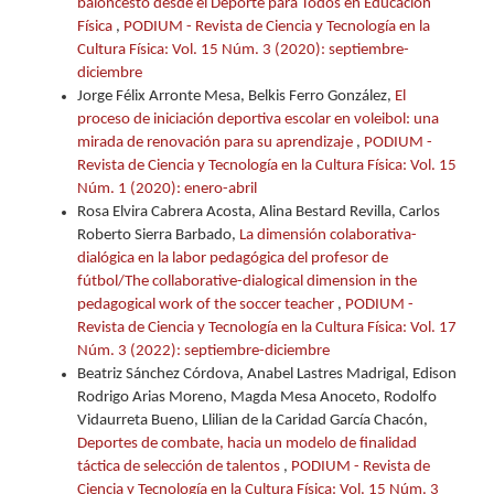
baloncesto desde el Deporte para Todos en Educación
Física
,
PODIUM - Revista de Ciencia y Tecnología en la
Cultura Física: Vol. 15 Núm. 3 (2020): septiembre-
diciembre
Jorge Félix Arronte Mesa, Belkis Ferro González,
El
proceso de iniciación deportiva escolar en voleibol: una
mirada de renovación para su aprendizaje
,
PODIUM -
Revista de Ciencia y Tecnología en la Cultura Física: Vol. 15
Núm. 1 (2020): enero-abril
Rosa Elvira Cabrera Acosta, Alina Bestard Revilla, Carlos
Roberto Sierra Barbado,
La dimensión colaborativa-
dialógica en la labor pedagógica del profesor de
fútbol/The collaborative-dialogical dimension in the
pedagogical work of the soccer teacher
,
PODIUM -
Revista de Ciencia y Tecnología en la Cultura Física: Vol. 17
Núm. 3 (2022): septiembre-diciembre
Beatriz Sánchez Córdova, Anabel Lastres Madrigal, Edison
Rodrigo Arias Moreno, Magda Mesa Anoceto, Rodolfo
Vidaurreta Bueno, Llilian de la Caridad García Chacón,
Deportes de combate, hacia un modelo de finalidad
táctica de selección de talentos
,
PODIUM - Revista de
Ciencia y Tecnología en la Cultura Física: Vol. 15 Núm. 3