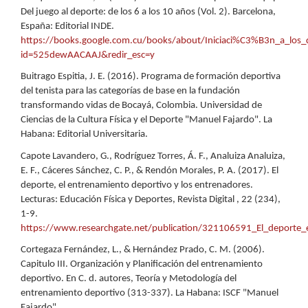
Del juego al deporte: de los 6 a los 10 años (Vol. 2). Barcelona,
España: Editorial INDE.
https://books.google.com.cu/books/about/Iniciaci%C3%B3n_a_los_
id=525dewAACAAJ&redir_esc=y
Buitrago Espitia, J. E. (2016). Programa de formación deportiva
del tenista para las categorías de base en la fundación
transformando vidas de Bocayá, Colombia. Universidad de
Ciencias de la Cultura Física y el Deporte "Manuel Fajardo". La
Habana: Editorial Universitaria.
Capote Lavandero, G., Rodríguez Torres, Á. F., Analuiza Analuiza,
E. F., Cáceres Sánchez, C. P., & Rendón Morales, P. A. (2017). El
deporte, el entrenamiento deportivo y los entrenadores.
Lecturas: Educación Física y Deportes, Revista Digital , 22 (234),
1-9.
https://www.researchgate.net/publication/321106591_El_deporte_
Cortegaza Fernández, L., & Hernández Prado, C. M. (2006).
Capitulo III. Organización y Planificación del entrenamiento
deportivo. En C. d. autores, Teoría y Metodología del
entrenamiento deportivo (313-337). La Habana: ISCF "Manuel
Fajardo".