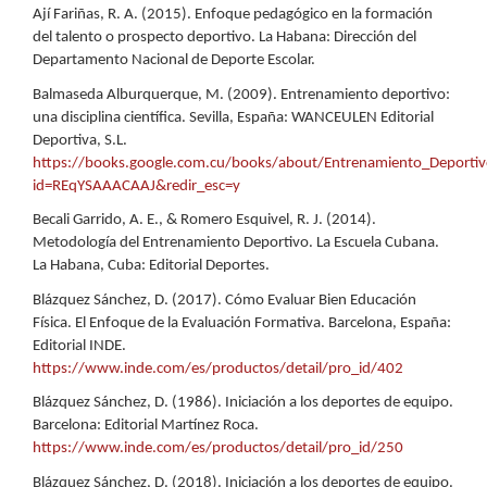
Ají Fariñas, R. A. (2015). Enfoque pedagógico en la formación
del talento o prospecto deportivo. La Habana: Dirección del
Departamento Nacional de Deporte Escolar.
Balmaseda Alburquerque, M. (2009). Entrenamiento deportivo:
una disciplina científica. Sevilla, España: WANCEULEN Editorial
Deportiva, S.L.
https://books.google.com.cu/books/about/Entrenamiento_Deportiv
id=REqYSAAACAAJ&redir_esc=y
Becali Garrido, A. E., & Romero Esquivel, R. J. (2014).
Metodología del Entrenamiento Deportivo. La Escuela Cubana.
La Habana, Cuba: Editorial Deportes.
Blázquez Sánchez, D. (2017). Cómo Evaluar Bien Educación
Física. El Enfoque de la Evaluación Formativa. Barcelona, España:
Editorial INDE.
https://www.inde.com/es/productos/detail/pro_id/402
Blázquez Sánchez, D. (1986). Iniciación a los deportes de equipo.
Barcelona: Editorial Martínez Roca.
https://www.inde.com/es/productos/detail/pro_id/250
Blázquez Sánchez, D. (2018). Iniciación a los deportes de equipo.