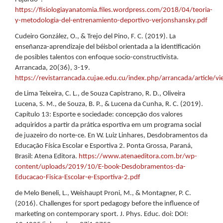
https://fisiologiayanatomia.files.wordpress.com/2018/04/teoria-
y-metodologia-del-entrenamiento-deportivo-verjonshansky.pdf
Cudeiro González, O., & Trejo del Pino, F. C. (2019). La
enseñanza-aprendizaje del béisbol orientada a la identificación
de posibles talentos con enfoque socio-constructivista.
Arrancada, 20(36), 3-19.
https://revistarrancada.cujae.edu.cu/index.php/arrancada/article/v
de Lima Teixeira, C. L., de Souza Capistrano, R. D., Oliveira
Lucena, S. M., de Souza, B. P., & Lucena da Cunha, R. C. (2019).
Capítulo 13: Esporte e sociedade: concepção dos valores
adquiridos a partir da prática esportiva em um programa social
de juazeiro do norte-ce. En W. Luiz Linhares, Desdobramentos da
Educação Física Escolar e Esportiva 2. Ponta Grossa, Paraná,
Brasil: Atena Editora.
https://www.atenaeditora.com.br/wp-
content/uploads/2019/10/E-book-Desdobramentos-da-
Educacao-Fisica-Escolar-e-Esportiva-2.pdf
de Melo Beneli, L., Weishaupt Proni, M., & Montagner, P. C.
(2016). Challenges for sport pedagogy before the influence of
marketing on contemporary sport. J. Phys. Educ. doi: DOI: