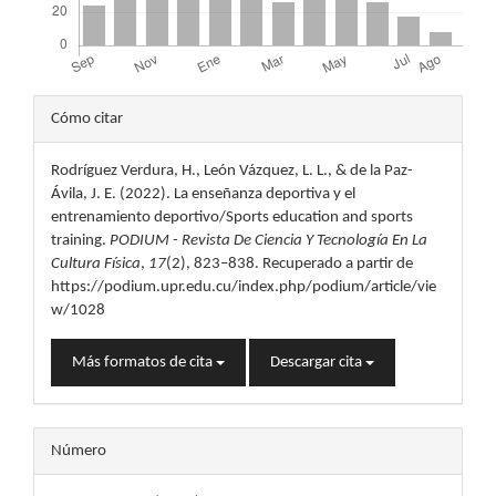
Detalles
Cómo citar
del
Rodríguez Verdura, H., León Vázquez, L. L., & de la Paz-
artículo
Ávila, J. E. (2022). La enseñanza deportiva y el
entrenamiento deportivo/Sports education and sports
training.
PODIUM - Revista De Ciencia Y Tecnología En La
Cultura Física
,
17
(2), 823–838. Recuperado a partir de
https://podium.upr.edu.cu/index.php/podium/article/vie
w/1028
Más formatos de cita
Descargar cita
Número