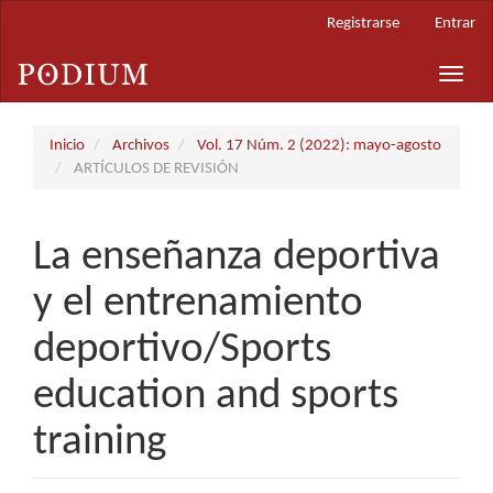
Navegación
Registrarse
Entrar
principal
Contenido
Toggle
principal
naviga
Barra
lateral
Inicio
Archivos
Vol. 17 Núm. 2 (2022): mayo-agosto
ARTÍCULOS DE REVISIÓN
La enseñanza deportiva
y el entrenamiento
deportivo/Sports
education and sports
training