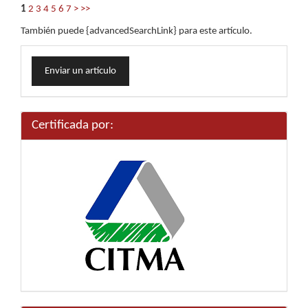
1
2
3
4
5
6
7
>
>>
También puede {advancedSearchLink} para este artículo.
Enviar
Enviar un artículo
un
artículo
Certificada por: