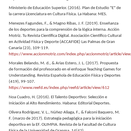
Ministerio de Educación Superior. (2016). Plan de Estudio "E" de
la carrera Licenciatura en Cultura Física. La Habana: MES.
Menezes Fagundes, F., & Magno Ribas, J. F. (2019). Enseñanza
de los deportes para la comprensión de la lógica interna. Acción
Motriz. Tu Revista Científica Digital. Asociación Científico Cultural
en Actividad Física y Deporte (ACCAFIDE) Las Palmas de Gran
Canaria (23), 109-119.
https://www.accionmotriz.com/index.php/accionmotriz/article/vie
Morales Belando, M. d., & Arias Estero, J. L. (2017). Propuesta
de formación del profesorado en el enfoque Teaching Games for
Understanding. Revista Española de Educación Física y Deportes
(419), 99-107.
https://www.reefd.es/index.php/reefd/article/view/612
Noa Cuadro, H. (2016). El Talento Deportivo: Selección e
Iniciación al Alto Rendimiento. Habana: Editorial Deportes.
Olivera Rodríguez, V. L., Núñez-Aliaga, F., & Falconi Baquero, M.
F. (marzo de 2017). Estrategia pedagógica para la iniciación
deportiva en la EF. OLIMPIA. Revista de la Facultad de Cultura
Física de la Universidad de Granma, 14(42).