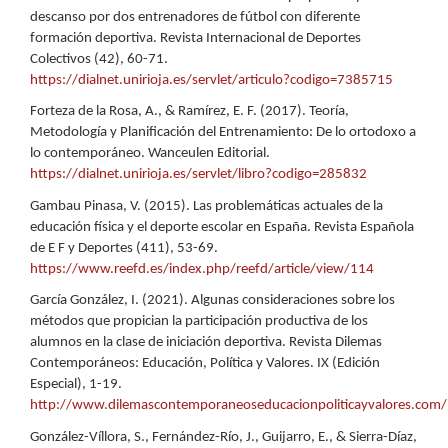
descanso por dos entrenadores de fútbol con diferente
formación deportiva. Revista Internacional de Deportes
Colectivos (42), 60-71.
https://dialnet.unirioja.es/servlet/articulo?codigo=7385715
Forteza de la Rosa, A., & Ramírez, E. F. (2017). Teoría,
Metodología y Planificación del Entrenamiento: De lo ortodoxo a
lo contemporáneo. Wanceulen Editorial.
https://dialnet.unirioja.es/servlet/libro?codigo=285832
Gambau Pinasa, V. (2015). Las problemáticas actuales de la
educación física y el deporte escolar en España. Revista Española
de E F y Deportes (411), 53-69.
https://www.reefd.es/index.php/reefd/article/view/114
García González, I. (2021). Algunas consideraciones sobre los
métodos que propician la participación productiva de los
alumnos en la clase de iniciación deportiva. Revista Dilemas
Contemporáneos: Educación, Política y Valores. IX (Edición
Especial), 1-19.
http://www.dilemascontemporaneoseducacionpoliticayvalores.com/
González-Víllora, S., Fernández-Río, J., Guijarro, E., & Sierra-Díaz,