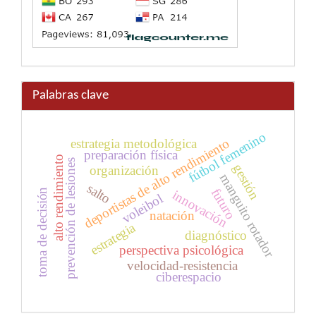
Palabras clave
fútbol femenino
deportistas de alto rendimiento
estrategia metodológica
preparación física
alto rendimiento
prevención de lesiones
gestión
organización
manguito rotador
salto
futuro
toma de decisión
innovación
voleibol
natación
estrategia
diagnóstico
perspectiva psicológica
velocidad-resistencia
ciberespacio