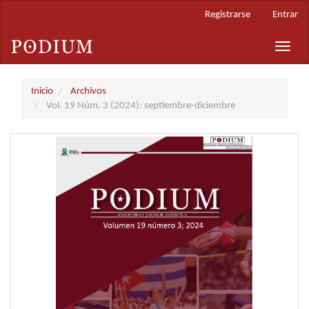
Navegación
Registrarse
Entrar
principal
Contenido
Toggle
principal
naviga
Barra
lateral
Inicio
Archivos
Vol. 19 Núm. 3 (2024): septiembre-diciembre