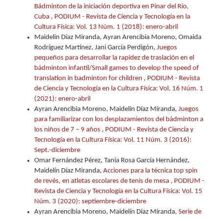
Bádminton de la iniciación deportiva en Pinar del Río,
Cuba
,
PODIUM - Revista de Ciencia y Tecnología en la
Cultura Física: Vol. 13 Núm. 1 (2018): enero-abril
Maidelin Díaz Miranda, Ayran Arencibia Moreno, Omaida
Rodríguez Martínez, Jani García Perdigón,
Juegos
pequeños para desarrollar la rapidez de traslación en el
bádminton infantil/Small games to develop the speed of
translation in badminton for children
,
PODIUM - Revista
de Ciencia y Tecnología en la Cultura Física: Vol. 16 Núm. 1
(2021): enero-abril
Ayran Arencibia Moreno, Maidelin Díaz Miranda,
Juegos
para familiarizar con los desplazamientos del bádminton a
los niños de 7 – 9 años
,
PODIUM - Revista de Ciencia y
Tecnología en la Cultura Física: Vol. 11 Núm. 3 (2016):
Sept.-diciembre
Omar Fernández Pérez, Tania Rosa García Hernández,
Maidelín Díaz Miranda,
Acciones para la técnica top spin
de revés, en atletas escolares de tenis de mesa
,
PODIUM -
Revista de Ciencia y Tecnología en la Cultura Física: Vol. 15
Núm. 3 (2020): septiembre-diciembre
Ayran Arencibia Moreno, Maidelín Díaz Miranda,
Serie de