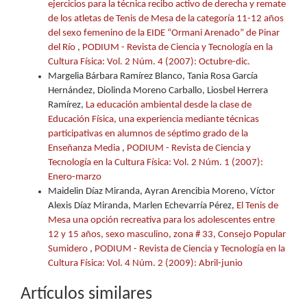
ejercicios para la técnica recibo activo de derecha y remate
de los atletas de Tenis de Mesa de la categoría 11-12 años
del sexo femenino de la EIDE “Ormani Arenado” de Pinar
del Río
,
PODIUM - Revista de Ciencia y Tecnología en la
Cultura Física: Vol. 2 Núm. 4 (2007): Octubre-dic.
Margelia Bárbara Ramírez Blanco, Tania Rosa García
Hernández, Diolinda Moreno Carballo, Liosbel Herrera
Ramírez,
La educación ambiental desde la clase de
Educación Física, una experiencia mediante técnicas
participativas en alumnos de séptimo grado de la
Enseñanza Media
,
PODIUM - Revista de Ciencia y
Tecnología en la Cultura Física: Vol. 2 Núm. 1 (2007):
Enero-marzo
Maidelin Díaz Miranda, Ayran Arencibia Moreno, Víctor
Alexis Díaz Miranda, Marlen Echevarría Pérez,
El Tenis de
Mesa una opción recreativa para los adolescentes entre
12 y 15 años, sexo masculino, zona # 33, Consejo Popular
Sumidero
,
PODIUM - Revista de Ciencia y Tecnología en la
Cultura Física: Vol. 4 Núm. 2 (2009): Abril-junio
Artículos similares