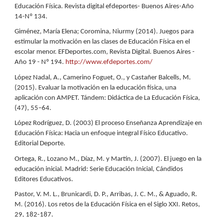
Educación Física. Revista digital efdeportes- Buenos Aires-Año
14-Nº 134.
Giménez, María Elena; Coromina, Niurmy (2014). Juegos para
estimular la motivación en las clases de Educación Física en el
escolar menor. EFDeportes.com, Revista Digital. Buenos Aires -
Año 19 - Nº 194.
http://www.efdeportes.com/
López Nadal, A., Camerino Foguet, O., y Castañer Balcells, M.
(2015). Evaluar la motivación en la educación física, una
aplicación con AMPET. Tándem: Didáctica de La Educación Física,
(47), 55–64.
López Rodríguez, D. (2003) El proceso Enseñanza Aprendizaje en
Educación Física: Hacia un enfoque integral Físico Educativo.
Editorial Deporte.
Ortega, R., Lozano M., Díaz, M. y Martín, J. (2007). El juego en la
educación inicial. Madrid: Serie Educación Inicial, Cándidos
Editores Educativos.
Pastor, V. M. L., Brunicardi, D. P., Arribas, J. C. M., & Aguado, R.
M. (2016). Los retos de la Educación Física en el Siglo XXI. Retos,
29, 182-187.