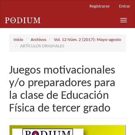
Navegación
Registrarse
Entrar
principal
Contenido
Toggle
principal
naviga
Barra
lateral
Inicio
Archivos
Vol. 12 Núm. 2 (2017): Mayo-agosto
ARTÍCULOS ORIGINALES
Juegos motivacionales
y/o preparadores para
la clase de Educación
Física de tercer grado
Barra