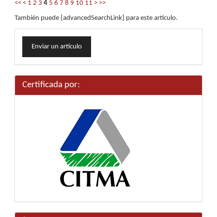
<<
<
1
2
3
4
5
6
7
8
9
10
11
>
>>
También puede {advancedSearchLink} para este artículo.
Enviar
Enviar un artículo
un
artículo
Certificada por: