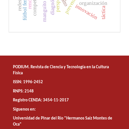
manguito rotador
fútbol femenino
diagnóstico
salto
organización
innovación
táctica
PODIUM. Revista de Ciencia y Tecnología en la Cultura
Física
ISSN: 1996-2452
RNPS: 2148
Registro CENDA: 3454-11-2017
Síguenos en:
Universidad de Pinar del Río "Hermanos Saíz Montes de
Oca"