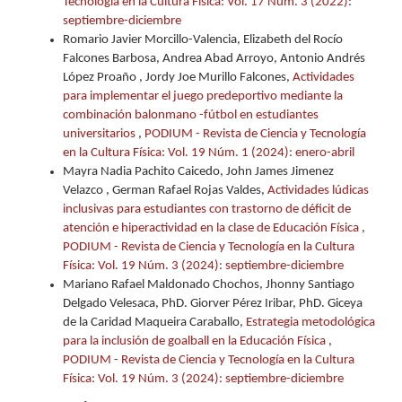
Tecnología en la Cultura Física: Vol. 17 Núm. 3 (2022):
septiembre-diciembre
Romario Javier Morcillo-Valencia, Elizabeth del Rocío
Falcones Barbosa, Andrea Abad Arroyo, Antonio Andrés
López Proaño , Jordy Joe Murillo Falcones,
Actividades
para implementar el juego predeportivo mediante la
combinación balonmano -fútbol en estudiantes
universitarios
,
PODIUM - Revista de Ciencia y Tecnología
en la Cultura Física: Vol. 19 Núm. 1 (2024): enero-abril
Mayra Nadia Pachito Caicedo, John James Jimenez
Velazco , German Rafael Rojas Valdes,
Actividades lúdicas
inclusivas para estudiantes con trastorno de déficit de
atención e hiperactividad en la clase de Educación Física
,
PODIUM - Revista de Ciencia y Tecnología en la Cultura
Física: Vol. 19 Núm. 3 (2024): septiembre-diciembre
Mariano Rafael Maldonado Chochos, Jhonny Santiago
Delgado Velesaca, PhD. Giorver Pérez Iribar, PhD. Giceya
de la Caridad Maqueira Caraballo,
Estrategia metodológica
para la inclusión de goalball en la Educación Física
,
PODIUM - Revista de Ciencia y Tecnología en la Cultura
Física: Vol. 19 Núm. 3 (2024): septiembre-diciembre