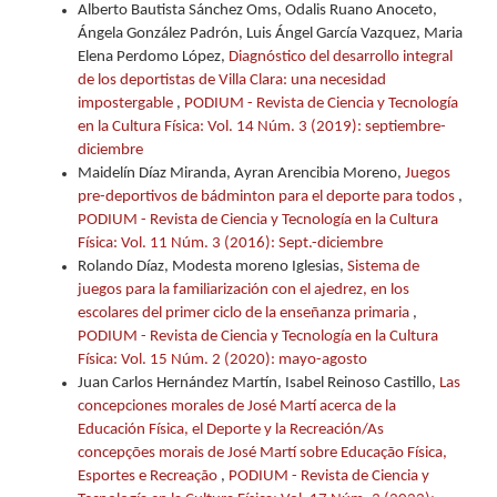
Alberto Bautista Sánchez Oms, Odalis Ruano Anoceto,
Ángela González Padrón, Luis Ángel García Vazquez, Maria
Elena Perdomo López,
Diagnóstico del desarrollo integral
de los deportistas de Villa Clara: una necesidad
impostergable
,
PODIUM - Revista de Ciencia y Tecnología
en la Cultura Física: Vol. 14 Núm. 3 (2019): septiembre-
diciembre
Maidelín Díaz Miranda, Ayran Arencibia Moreno,
Juegos
pre-deportivos de bádminton para el deporte para todos
,
PODIUM - Revista de Ciencia y Tecnología en la Cultura
Física: Vol. 11 Núm. 3 (2016): Sept.-diciembre
Rolando Díaz, Modesta moreno Iglesias,
Sistema de
juegos para la familiarización con el ajedrez, en los
escolares del primer ciclo de la enseñanza primaria
,
PODIUM - Revista de Ciencia y Tecnología en la Cultura
Física: Vol. 15 Núm. 2 (2020): mayo-agosto
Juan Carlos Hernández Martín, Isabel Reinoso Castillo,
Las
concepciones morales de José Martí acerca de la
Educación Física, el Deporte y la Recreación/As
concepções morais de José Martí sobre Educação Física,
Esportes e Recreação
,
PODIUM - Revista de Ciencia y