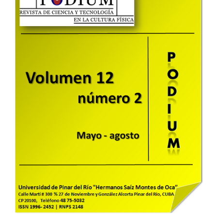
lateral
del
artículo