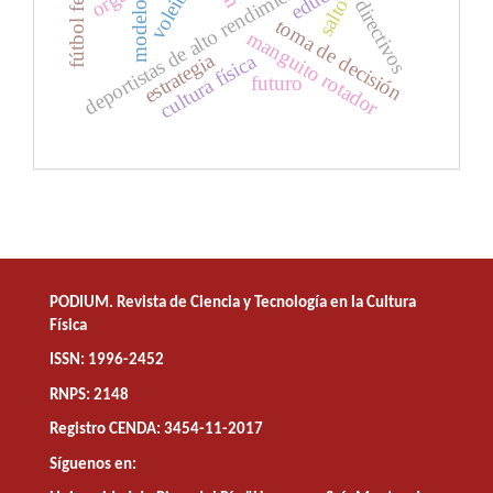
fútbol femenino
deportistas de alto rendimiento
voleibol
salto
directivos
modelo
toma de decisión
manguito rotador
estrategia
cultura física
futuro
PODIUM. Revista de Ciencia y Tecnología en la Cultura
Física
ISSN: 1996-2452
RNPS: 2148
Registro CENDA: 3454-11-2017
Síguenos en: