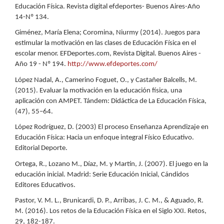
Educación Física. Revista digital efdeportes- Buenos Aires-Año
14-Nº 134.
Giménez, María Elena; Coromina, Niurmy (2014). Juegos para
estimular la motivación en las clases de Educación Física en el
escolar menor. EFDeportes.com, Revista Digital. Buenos Aires -
Año 19 - Nº 194.
http://www.efdeportes.com/
López Nadal, A., Camerino Foguet, O., y Castañer Balcells, M.
(2015). Evaluar la motivación en la educación física, una
aplicación con AMPET. Tándem: Didáctica de La Educación Física,
(47), 55–64.
López Rodríguez, D. (2003) El proceso Enseñanza Aprendizaje en
Educación Física: Hacia un enfoque integral Físico Educativo.
Editorial Deporte.
Ortega, R., Lozano M., Díaz, M. y Martín, J. (2007). El juego en la
educación inicial. Madrid: Serie Educación Inicial, Cándidos
Editores Educativos.
Pastor, V. M. L., Brunicardi, D. P., Arribas, J. C. M., & Aguado, R.
M. (2016). Los retos de la Educación Física en el Siglo XXI. Retos,
29, 182-187.