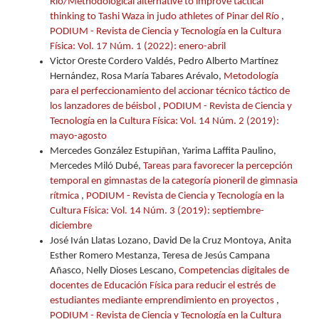
Río/Methodological alternative to improve tactical
thinking to Tashi Waza in judo athletes of Pinar del Río
,
PODIUM - Revista de Ciencia y Tecnología en la Cultura
Física: Vol. 17 Núm. 1 (2022): enero-abril
Victor Oreste Cordero Valdés, Pedro Alberto Martínez
Hernández, Rosa María Tabares Arévalo,
Metodología
para el perfeccionamiento del accionar técnico táctico de
los lanzadores de béisbol
,
PODIUM - Revista de Ciencia y
Tecnología en la Cultura Física: Vol. 14 Núm. 2 (2019):
mayo-agosto
Mercedes González Estupiñan, Yarima Laffita Paulino,
Mercedes Miló Dubé,
Tareas para favorecer la percepción
temporal en gimnastas de la categoría pioneril de gimnasia
rítmica
,
PODIUM - Revista de Ciencia y Tecnología en la
Cultura Física: Vol. 14 Núm. 3 (2019): septiembre-
diciembre
José Iván Llatas Lozano, David De la Cruz Montoya, Anita
Esther Romero Mestanza, Teresa de Jesús Campana
Añasco, Nelly Dioses Lescano,
Competencias digitales de
docentes de Educación Física para reducir el estrés de
estudiantes mediante emprendimiento en proyectos
,
PODIUM - Revista de Ciencia y Tecnología en la Cultura