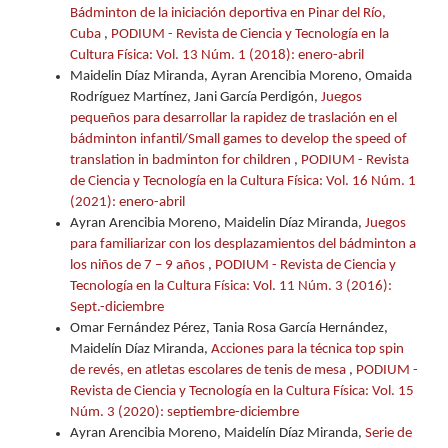
Bádminton de la iniciación deportiva en Pinar del Río,
Cuba
,
PODIUM - Revista de Ciencia y Tecnología en la
Cultura Física: Vol. 13 Núm. 1 (2018): enero-abril
Maidelin Díaz Miranda, Ayran Arencibia Moreno, Omaida
Rodríguez Martínez, Jani García Perdigón,
Juegos
pequeños para desarrollar la rapidez de traslación en el
bádminton infantil/Small games to develop the speed of
translation in badminton for children
,
PODIUM - Revista
de Ciencia y Tecnología en la Cultura Física: Vol. 16 Núm. 1
(2021): enero-abril
Ayran Arencibia Moreno, Maidelin Díaz Miranda,
Juegos
para familiarizar con los desplazamientos del bádminton a
los niños de 7 – 9 años
,
PODIUM - Revista de Ciencia y
Tecnología en la Cultura Física: Vol. 11 Núm. 3 (2016):
Sept.-diciembre
Omar Fernández Pérez, Tania Rosa García Hernández,
Maidelín Díaz Miranda,
Acciones para la técnica top spin
de revés, en atletas escolares de tenis de mesa
,
PODIUM -
Revista de Ciencia y Tecnología en la Cultura Física: Vol. 15
Núm. 3 (2020): septiembre-diciembre
Ayran Arencibia Moreno, Maidelín Díaz Miranda,
Serie de