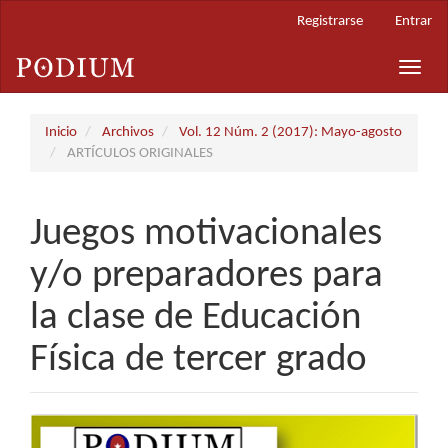
Navegación
Registrarse
Entrar
principal
Contenido
Toggle
principal
naviga
Barra
lateral
Inicio
Archivos
Vol. 12 Núm. 2 (2017): Mayo-agosto
ARTÍCULOS ORIGINALES
Juegos motivacionales
y/o preparadores para
la clase de Educación
Física de tercer grado
Barra