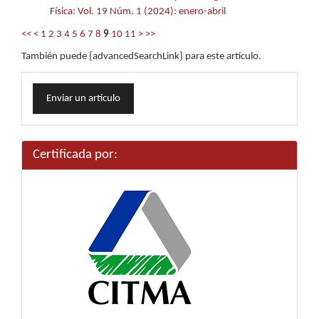
Física: Vol. 19 Núm. 1 (2024): enero-abril
<<
<
1
2
3
4
5
6
7
8
9
10
11
>
>>
También puede {advancedSearchLink} para este artículo.
Enviar
Enviar un artículo
un
artículo
Certificada por: