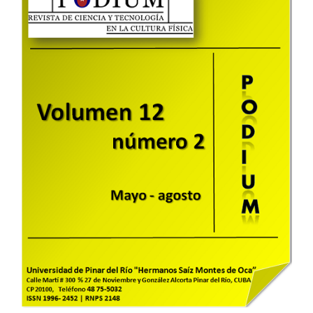
lateral
del
artículo