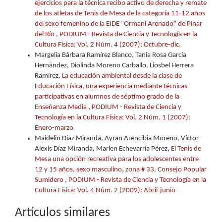
ejercicios para la técnica recibo activo de derecha y remate
de los atletas de Tenis de Mesa de la categoría 11-12 años
del sexo femenino de la EIDE “Ormani Arenado” de Pinar
del Río
,
PODIUM - Revista de Ciencia y Tecnología en la
Cultura Física: Vol. 2 Núm. 4 (2007): Octubre-dic.
Margelia Bárbara Ramírez Blanco, Tania Rosa García
Hernández, Diolinda Moreno Carballo, Liosbel Herrera
Ramírez,
La educación ambiental desde la clase de
Educación Física, una experiencia mediante técnicas
participativas en alumnos de séptimo grado de la
Enseñanza Media
,
PODIUM - Revista de Ciencia y
Tecnología en la Cultura Física: Vol. 2 Núm. 1 (2007):
Enero-marzo
Maidelin Díaz Miranda, Ayran Arencibia Moreno, Víctor
Alexis Díaz Miranda, Marlen Echevarría Pérez,
El Tenis de
Mesa una opción recreativa para los adolescentes entre
12 y 15 años, sexo masculino, zona # 33, Consejo Popular
Sumidero
,
PODIUM - Revista de Ciencia y Tecnología en la
Cultura Física: Vol. 4 Núm. 2 (2009): Abril-junio
Artículos similares